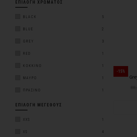
ΕΠΙΛΟΓΉ ΧΡΏΜΑΤΟΣ
BLACK
5
BLUE
2
GREY
3
RED
1
ΚΌΚΚΙΝΟ
1
-15%
Gre
ΜΑΎΡΟ
1
88
ΠΡΆΣΙΝΟ
1
ΕΠΙΛΟΓΉ ΜΕΓΈΘΟΥΣ
XXS
1
XS
4