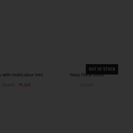
OUT OF STOCK
 with multicolour trim
Navy Floral Dress
99,00€
79,20€
64,00€