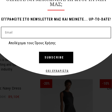
ΜΑΣ;
ΕΓΓΡΑΦΕΙΤΕ ΣΤΟ NEWSLETTER ΜΑΣ ΚΑΙ ΜΕΙΝΕΤΕ... UP-TO-DATE!
Red Dress
Dark Green Dress
Dr
Αποδέχομαι τους Όρους Χρήσης
,00€
84,00€
59,00€
SUBSCRIBE
 is simply dummy text
nting and typesetting
industry.
ΌΧΙ ΕΥΧΑΡΙΣΤΏ
-20%
-10%
c Navy Dress
Da
,00€
89,10€