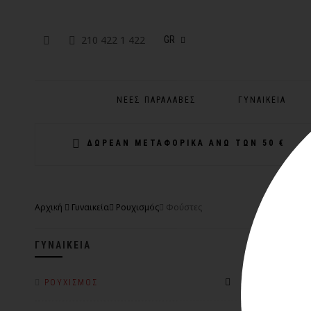
210 422 1 422
GR
ΝΈΕΣ ΠΑΡΑΛΑΒΈΣ
ΓΥΝΑΙΚΕΊΑ
ΔΩΡΕΑΝ ΜΕΤΑΦΟΡΙΚΑ ΑΝΩ ΤΩΝ 50 €
Αρχική
Γυναικεία
Ρουχισμός
Φούστες
ΓΥΝΑΙΚΕΊΑ
-30%
ΡΟΥΧΙΣΜΌΣ