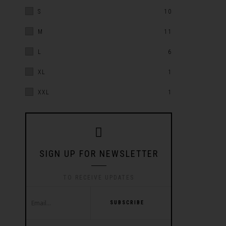
S
10
M
11
L
6
XL
1
XXL
1
SIGN UP FOR NEWSLETTER
TO RECEIVE UPDATES
SUBSCRIBE