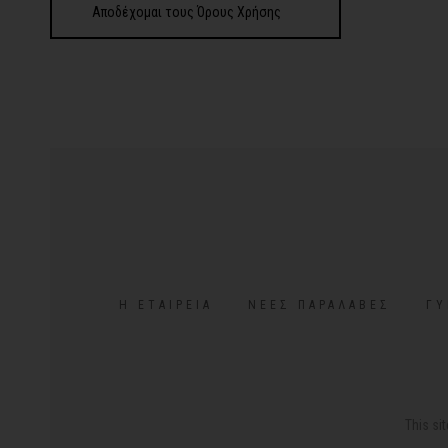
Αποδέχομαι τους Όρους Χρήσης
Η ΕΤΑΙΡΕΊΑ
ΝΈΕΣ ΠΑΡΑΛΑΒΈΣ
ΓΥ
This si