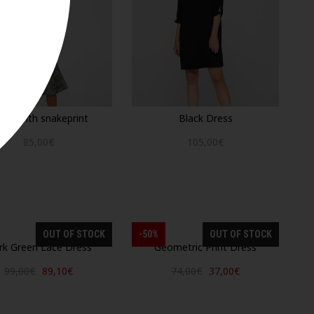
ess with snakeprint
Black Dress
85,00€
105,00€
OUT OF STOCK
-50%
OUT OF STOCK
rk Green Lace Dress
Geometric Print Dress
99,00€
89,10€
74,00€
37,00€