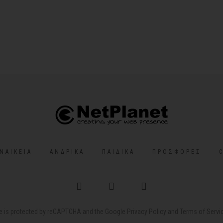
ΝΑΙΚΕΊΑ
ΑΝΔΡΙΚΆ
ΠΑΙΔΙΚΆ
ΠΡΟΣΦΟΡΈΣ
te is protected by reCAPTCHA and the Google
Privacy Policy
and
Terms of Servi