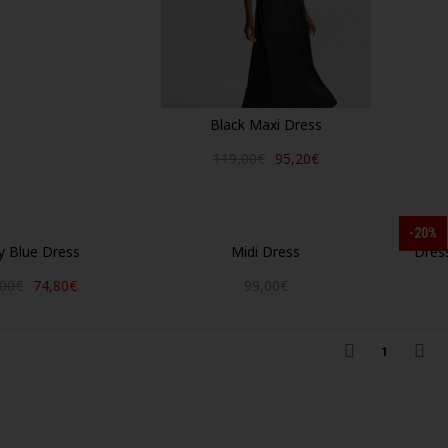
Black Maxi Dress
119,00€
95,20€
-20%
y Blue Dress
Midi Dress
Dress
,00€
74,80€
99,00€
1