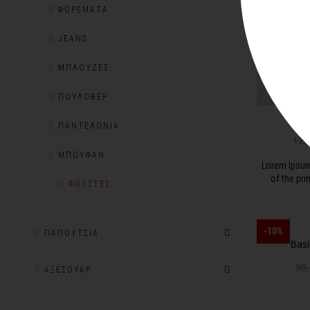
ΦΟΡΈΜΑΤΑ
JEANS
ΜΠΛΟΎΖΕΣ
ΠΟΥΛΌΒΕΡ
ΠΑΝΤΕΛΌΝΙΑ
120
ΜΠΟΥΦΆΝ
Lorem Ipsum
of the pri
ΦΟΎΣΤΕΣ
-10%
ΠΑΠΟΎΤΣΙΑ
Basi
99
ΑΞΕΣΟΥΆΡ